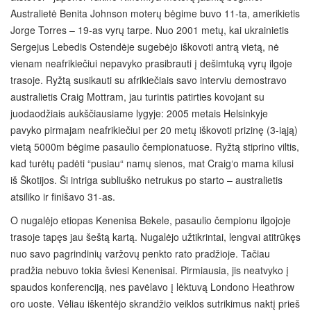
Australietė Benita Johnson moterų bėgime buvo 11-ta, amerikietis
Jorge Torres – 19-as vyrų tarpe. Nuo 2001 metų, kai ukrainietis
Sergejus Lebedis Ostendėje sugebėjo iškovoti antrą vietą, nė
vienam neafrikiečiui nepavyko prasibrauti į dešimtuką vyrų ilgoje
trasoje. Ryžtą susikauti su afrikiečiais savo interviu demostravo
australietis Craig Mottram, jau turintis patirties kovojant su
juodaodžiais aukščiausiame lygyje: 2005 metais Helsinkyje
pavyko pirmajam neafrikiečiui per 20 metų iškovoti prizinę (3-iąją)
vietą 5000m bėgime pasaulio čempionatuose. Ryžtą stiprino viltis,
kad turėtų padėti “pusiau“ namų sienos, mat Craig‘o mama kilusi
iš Škotijos. Ši intriga subliuško netrukus po starto – australietis
atsiliko ir finišavo 31-as.
O nugalėjo etiopas Kenenisa Bekele, pasaulio čempionu ilgojoje
trasoje tapęs jau šeštą kartą. Nugalėjo užtikrintai,
lengvai atitrūkęs
nuo savo pagrindinių varžovų penkto rato pradžioje. Tačiau
pradžia nebuvo tokia šviesi Kenenisai. Pirmiausia, jis neatvyko į
spaudos konferenciją, nes pavėlavo į lėktuvą Londono Heathrow
oro uoste. Vėliau iškentėjo skrandžio veiklos sutrikimus naktį prieš