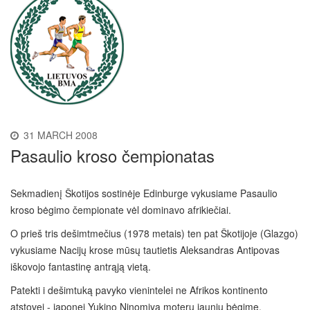
31 MARCH 2008
Pasaulio kroso čempionatas
Sekmadienį Škotijos sostinėje Edinburge vykusiame Pasaulio
kroso bėgimo čempionate vėl dominavo afrikiečiai.
O prieš tris dešimtmečius (1978 metais) ten pat Škotijoje (Glazgo)
vykusiame Nacijų krose mūsų tautietis Aleksandras Antipovas
iškovojo fantastinę antrąją vietą.
Patekti i dešimtuką pavyko vienintelei ne Afrikos kontinento
atstovei - japonei Yukino Ninomiya moterų jaunių bėgime.