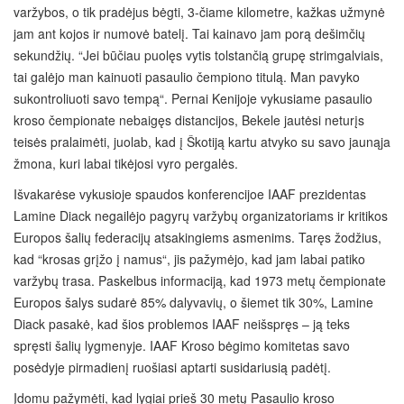
varžybos, o tik pradėjus bėgti, 3-čiame kilometre, kažkas užmynė
jam ant kojos ir numovė batelį. Tai kainavo jam porą dešimčių
sekundžių. “Jei būčiau puolęs vytis tolstančią grupę strimgalviais,
tai galėjo man kainuoti pasaulio čempiono titulą. Man pavyko
sukontroliuoti savo tempą“. Pernai Kenijoje vykusiame pasaulio
kroso čempionate nebaigęs distancijos, Bekele jautėsi neturįs
teisės pralaimėti, juolab, kad į Škotiją kartu atvyko su savo jaunąja
žmona, kuri labai tikėjosi vyro pergalės.
Išvakarėse vykusioje spaudos konferencijoe IAAF prezidentas
Lamine Diack negailėjo pagyrų varžybų organizatoriams ir kritikos
Europos šalių federacijų atsakingiems asmenims. Taręs žodžius,
kad “krosas grįžo į namus“, jis pažymėjo, kad jam labai patiko
varžybų trasa. Paskelbus informaciją, kad 1973 metų čempionate
Europos šalys sudarė 85% dalyvavių, o šiemet tik 30%, Lamine
Diack pasakė, kad šios problemos IAAF neišspręs – ją teks
spręsti šalių lygmenyje. IAAF Kroso bėgimo komitetas savo
posėdyje pirmadienį ruošiasi aptarti susidariusią padėtį.
Įdomu pažymėti, kad lygiai prieš 30 metų Pasaulio kroso