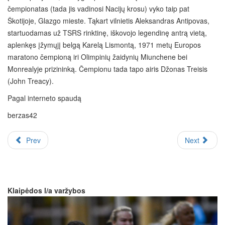
čempionatas (tada jis vadinosi Nacijų krosu) vyko taip pat
Škotijoje, Glazgo mieste. Tąkart vilnietis Aleksandras Antipovas,
startuodamas už TSRS rinktinę, iškovojo legendinę antrą vietą,
aplenkęs įžymųjį belgą Karelą Lismontą, 1971 metų Europos
maratono čempioną iri Olimpinių žaidynių Miunchene bei
Monrealyje prizininką. Čempionu tada tapo airis Džonas Treisis
(John Treacy).
Pagal interneto spaudą
berzas42
Prev
Next
Klaipėdos l/a varžybos